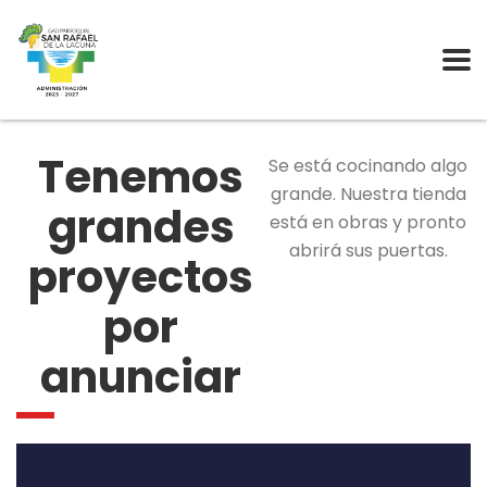
Tenemos
Se está cocinando algo
grande. Nuestra tienda
grandes
está en obras y pronto
abrirá sus puertas.
proyectos
por
anunciar