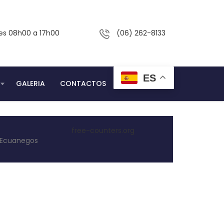
nes 08h00 a 17h00
(06) 262-8133
ES
GALERIA
CONTACTOS
free-counters.org
r Ecuanegos