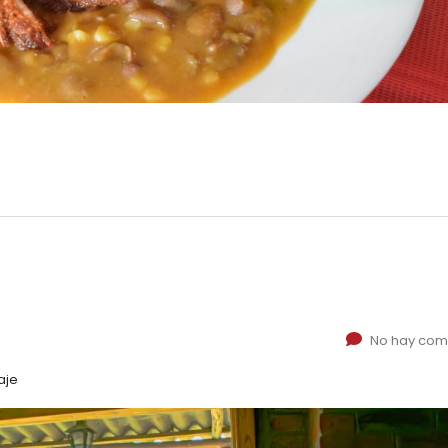
No hay com
aje