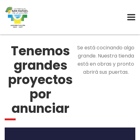
Tenemos
Se está cocinando algo
grande. Nuestra tienda
grandes
está en obras y pronto
abrirá sus puertas.
proyectos
por
anunciar